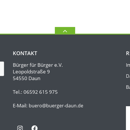
KONTAKT
R
Bürger für Bürger e.V.
I
Leopoldstraße 9
D
54550 Daun
B
Tel.: 06592 615 975
E-Mail:
buero@buerger-daun.de
Instagram
Facebook