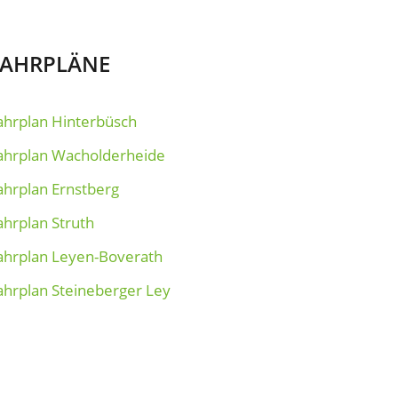
FAHRPLÄNE
ahrplan Hinterbüsch
ahrplan Wacholderheide
ahrplan Ernstberg
ahrplan Struth
ahrplan Leyen-Boverath
ahrplan Steineberger Ley