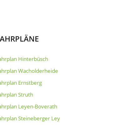
FAHRPLÄNE
ahrplan Hinterbüsch
ahrplan Wacholderheide
ahrplan Ernstberg
ahrplan Struth
ahrplan Leyen-Boverath
ahrplan Steineberger Ley