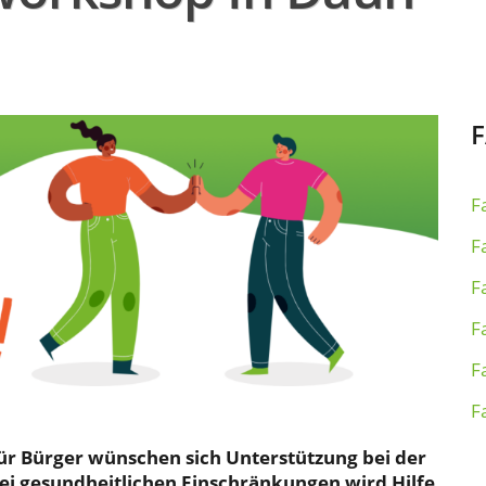
F
F
F
F
F
F
für Bürger wünschen sich Unterstützung bei der
bei gesundheitlichen Einschränkungen wird Hilfe